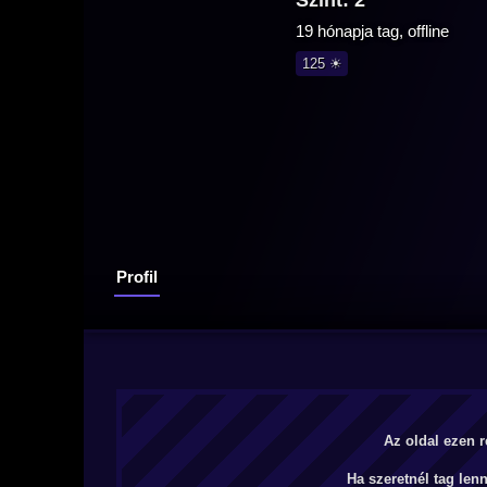
Szint: 2
19 hónapja tag, offline
125 ☀
Profil
Az oldal ezen r
Ha szeretnél tag len