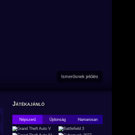
Ismerősnek jelölés
Játékajánló
Népszerű
Újdonság
Hamarosan