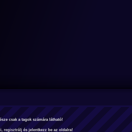
észe csak a tagok számára látható!
ni,
regisztrálj
és jelentkezz be az oldalra!