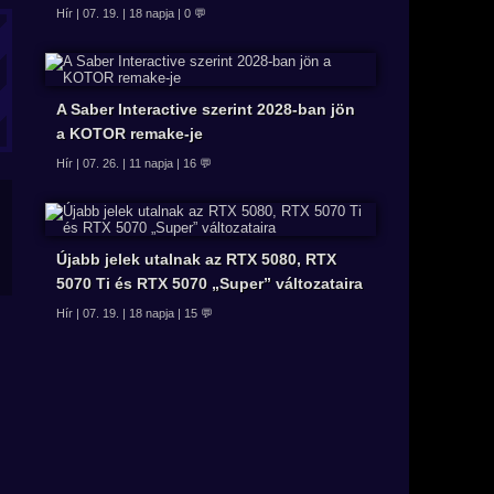
Hír | 07. 19. | 18 napja | 0 💬
A Saber Interactive szerint 2028-ban jön
a KOTOR remake-je
Hír | 07. 26. | 11 napja | 16 💬
Újabb jelek utalnak az RTX 5080, RTX
5070 Ti és RTX 5070 „Super” változataira
Hír | 07. 19. | 18 napja | 15 💬