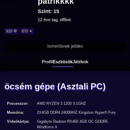
patrikkkk
Szint: 15
12 éve tag, offline
929 💬
870 ☀
Ismerősnek jelölés
Profil
Eszközök
Játékok
öcsém gépe
(Asztali PC)
Processzor:
AMD RYZEN 3 1200 3.1GHZ
Memória:
2X4GB DDR4 2400MHZ Kingston HyperX Fury
Videókártya:
Gigabyte Radeon RX460 4GB OC GDDR5
Windforce II