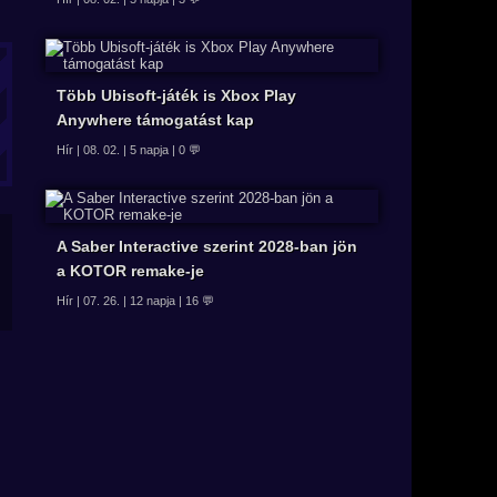
Több Ubisoft-játék is Xbox Play
Anywhere támogatást kap
Hír | 08. 02. | 5 napja | 0 💬
A Saber Interactive szerint 2028-ban jön
a KOTOR remake-je
Hír | 07. 26. | 12 napja | 16 💬