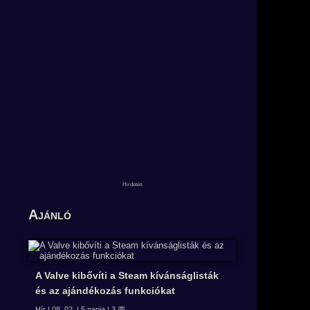
Ajánló
A Valve kibővíti a Steam kívánságlisták
és az ajándékozás funkciókat
Hír | 08. 02. | 5 napja | 3 💬