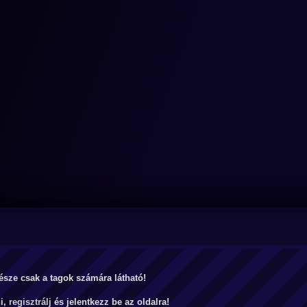
észe csak a tagok számára látható!
ni,
regisztrálj
és jelentkezz be az oldalra!