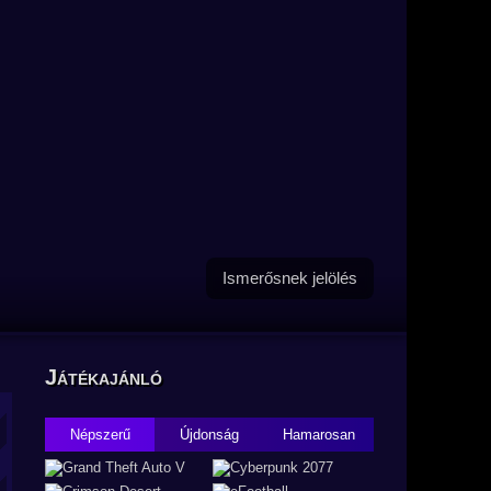
Ismerősnek jelölés
Játékajánló
Népszerű
Újdonság
Hamarosan