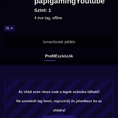
papigamingYoutube
Szint: 1
4 éve tag, offline
39 ☀
Ismerősnek jelölés
Profil
Eszközök
Az oldal ezen része csak a tagok számára látható!
Ha szeretnél tag lenni,
regisztrálj
és jelentkezz be az
oldalra!