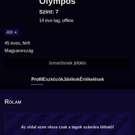
Olympos
Szint: 7
14 éve tag, offline
488 ☀
45 éves, férfi
Magyarország
Ismerősnek jelölés
Profil
Eszközök
Játékok
Értékelések
Rólam
Az oldal ezen része csak a tagok számára látható!