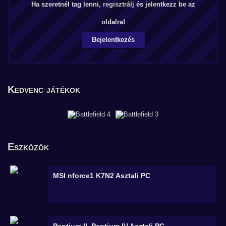
Ha szeretnél tag lenni,
regisztrálj
és jelentkezz be az
oldalra!
Bejelentkezés
Kedvenc játékok
Eszközök
MSI nforce1 K7N2
Asztali PC