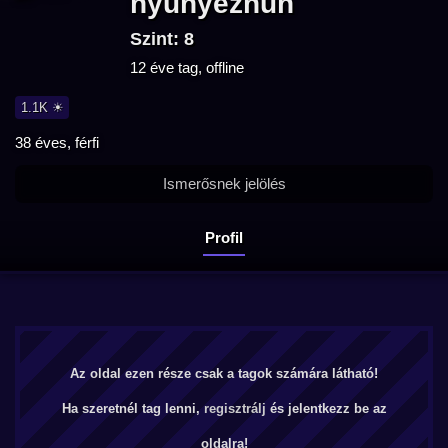
nyunyezhun
Szint: 8
12 éve tag, offline
1.1K ☀
38 éves, férfi
Ismerősnek jelölés
Profil
Az oldal ezen része csak a tagok számára látható!
Ha szeretnél tag lenni,
regisztrálj
és jelentkezz be az
oldalra!