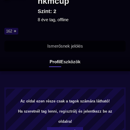
nkmcup
Szint: 2
8 éve tag, offline
162 ☀
Ismerősnek jelölés
Profil
Eszközök
Az oldal ezen része csak a tagok számára látható!
Ha szeretnél tag lenni,
regisztrálj
és jelentkezz be az
oldalra!