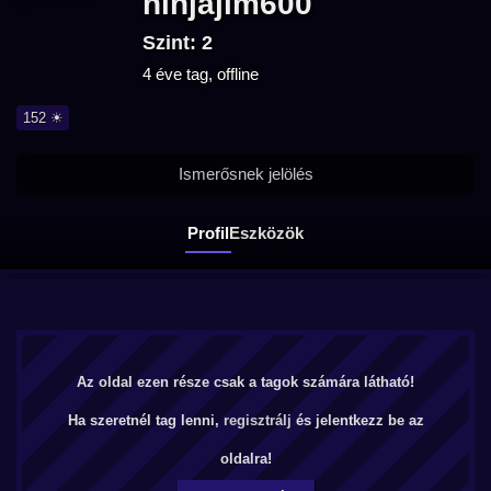
ninjajim600
Szint: 2
4 éve tag, offline
152 ☀
Ismerősnek jelölés
Profil
Eszközök
Az oldal ezen része csak a tagok számára látható!
Ha szeretnél tag lenni,
regisztrálj
és jelentkezz be az
oldalra!