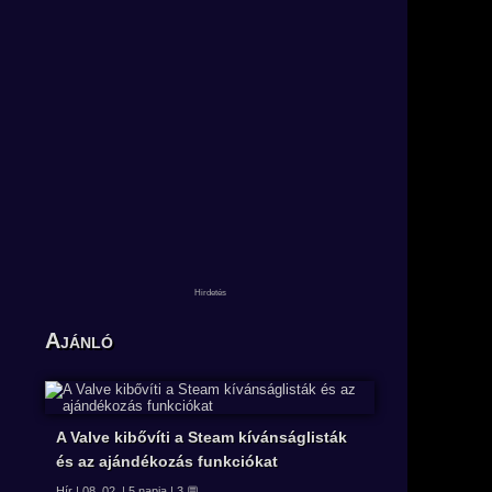
Ajánló
A Valve kibővíti a Steam kívánságlisták
és az ajándékozás funkciókat
Hír | 08. 02. | 5 napja | 3 💬