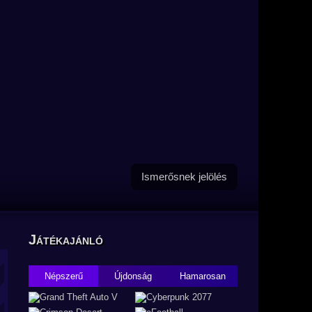
Ismerősnek jelölés
Játékajánló
Népszerű
Újdonság
Hamarosan