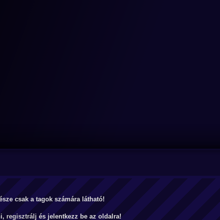
észe csak a tagok számára látható!
ni,
regisztrálj
és jelentkezz be az oldalra!