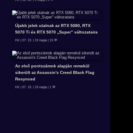
Újabb jelek utalnak az RTX 5080, RTX
5070 Ti és RTX 5070 „Super” változataira
Hír | 07. 19. | 19 napja | 15 💬
Az első pontszámok alapján remekül
sikerült az Assassin's Creed Black Flag
Resynced
Hír | 07. 19. | 19 napja | 1 💬