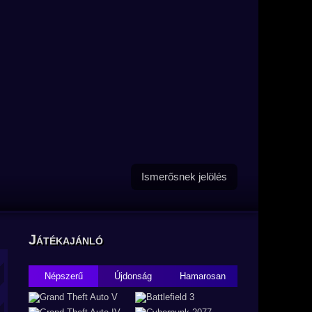
Ismerősnek jelölés
Játékajánló
Népszerű
Újdonság
Hamarosan