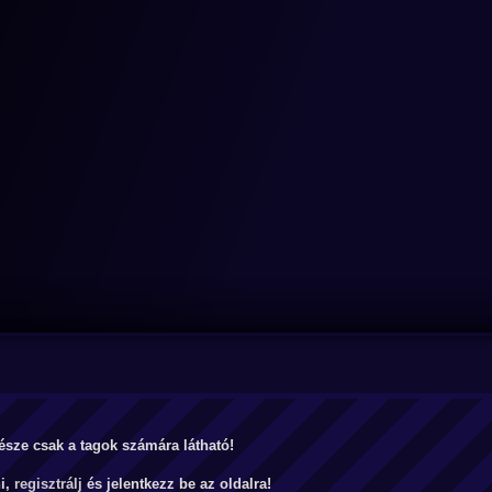
észe csak a tagok számára látható!
ni,
regisztrálj
és jelentkezz be az oldalra!