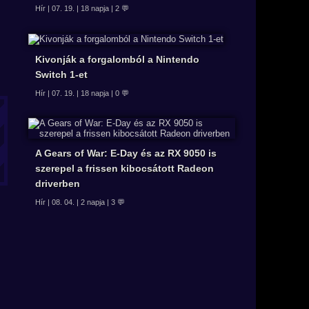
Hír | 07. 19. | 18 napja | 2 💬
Kivonják a forgalomból a Nintendo
Switch 1-et
Hír | 07. 19. | 18 napja | 0 💬
A Gears of War: E-Day és az RX 9050 is
szerepel a frissen kibocsátott Radeon
driverben
Hír | 08. 04. | 2 napja | 3 💬