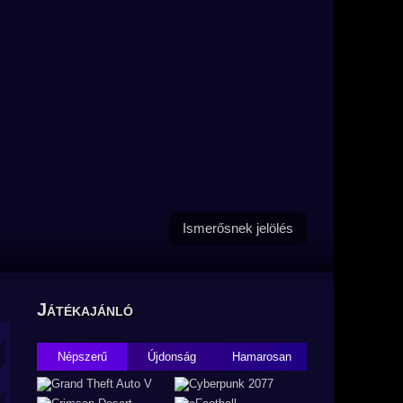
Ismerősnek jelölés
Játékajánló
Népszerű
Újdonság
Hamarosan