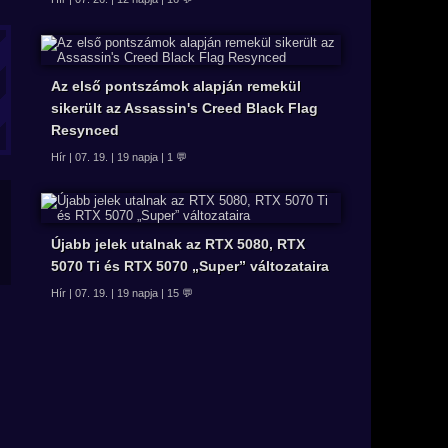
Az első pontszámok alapján remekül
sikerült az Assassin's Creed Black Flag
Resynced
Hír | 07. 19. | 19 napja | 1 💬
Újabb jelek utalnak az RTX 5080, RTX
5070 Ti és RTX 5070 „Super” változataira
Hír | 07. 19. | 19 napja | 15 💬