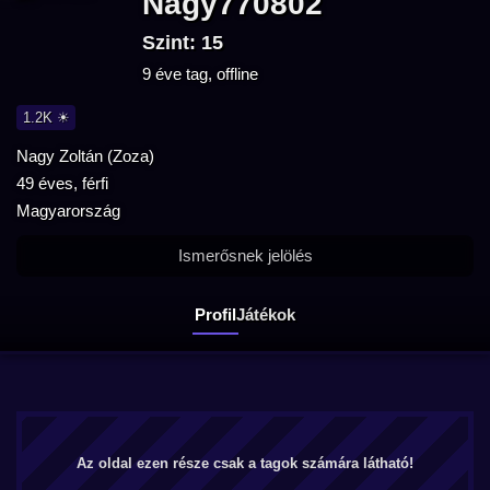
Nagy770802
Szint: 15
9 éve tag, offline
1.2K ☀
Nagy Zoltán (Zoza)
49 éves, férfi
Magyarország
Ismerősnek jelölés
Profil
Játékok
Az oldal ezen része csak a tagok számára látható!