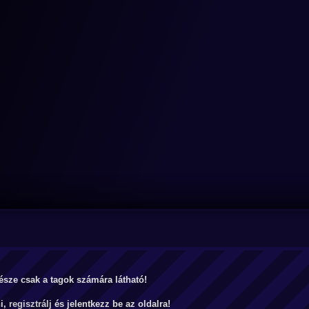
észe csak a tagok számára látható!
ni,
regisztrálj
és jelentkezz be az oldalra!