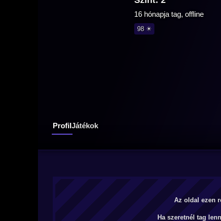
Szint: 2
16 hónapja tag, offline
98 ☀
Profil
Játékok
Az oldal ezen r
Ha szeretnél tag len