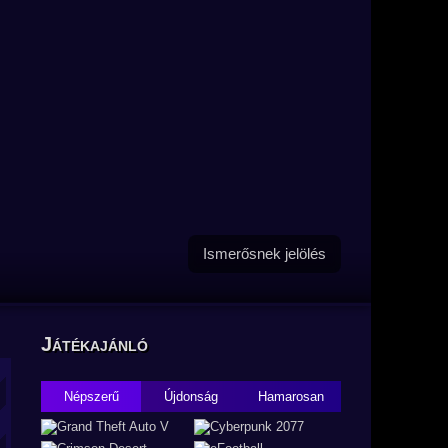
Ismerősnek jelölés
Játékajánló
Népszerű
Újdonság
Hamarosan