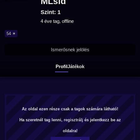
MLsid
Szint: 1
4 éve tag, offline
54 ☀
Ismerősnek jelölés
Profil
Játékok
Az oldal ezen része csak a tagok számára látható!
Ha szeretnél tag lenni,
regisztrálj
és jelentkezz be az
oldalra!