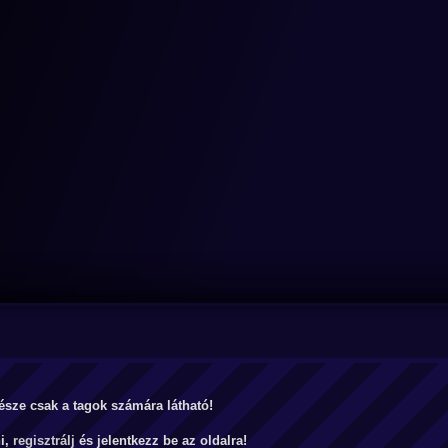
észe csak a tagok számára látható!
ni,
regisztrálj
és jelentkezz be az oldalra!