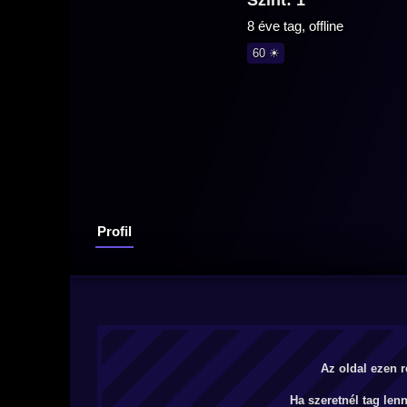
Szint: 1
8 éve tag, offline
60 ☀
Profil
Az oldal ezen r
Ha szeretnél tag len