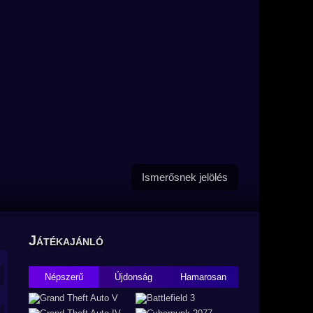
Ismerősnek jelölés
Játékajánló
Népszerű
Újdonság
Hamarosan