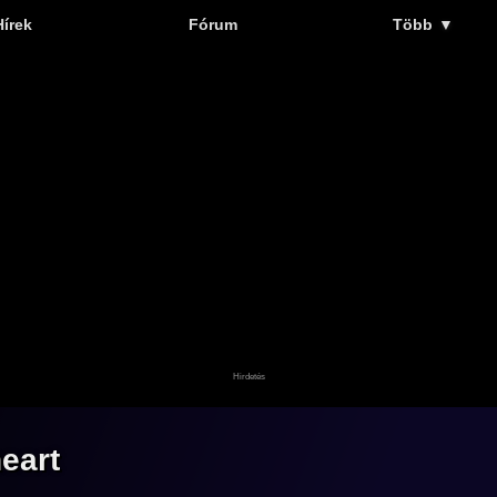
Hírek
Fórum
Több
▼
eart