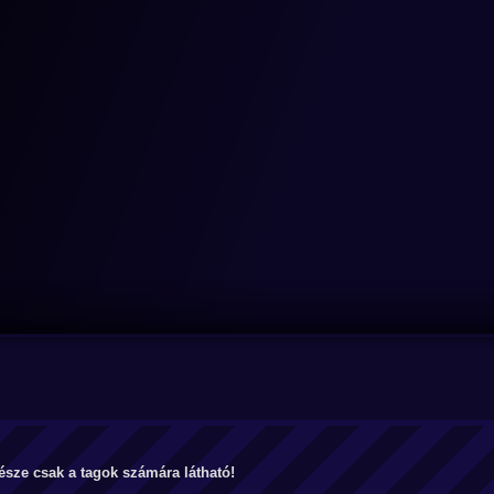
észe csak a tagok számára látható!