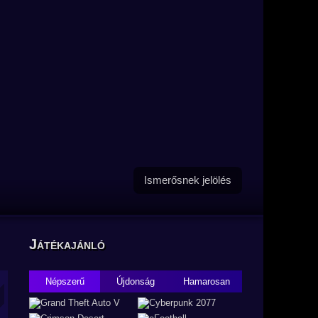
Ismerősnek jelölés
Játékajánló
Népszerű
Újdonság
Hamarosan