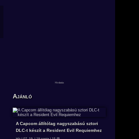
Ajánló
A Capcom állítólag nagyszabású sztori
DLC-t készít a Resident Evil Requiemhez
Hír | 07. 19. | 19 napja | 15 💬