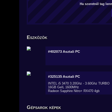
Ha szeretnél tag len
Eszközök
#402073
Asztali PC
#325135
Asztali PC
INTEL i5 3470 3.20Ghz - 3.60Ghz TURBO
16GB GeIL 1600MHz
Radeon Sapphire Nitro+ RX470 4gb
Gépsarok képek