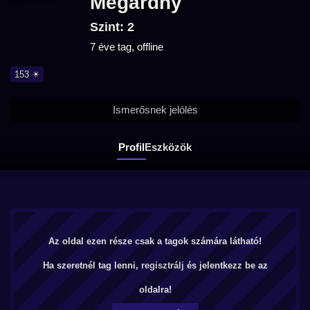
Megardhy
Szint: 2
7 éve tag, offline
153 ☀
Ismerősnek jelölés
Profil
Eszközök
Az oldal ezen része csak a tagok számára látható!
Ha szeretnél tag lenni,
regisztrálj
és jelentkezz be az
oldalra!