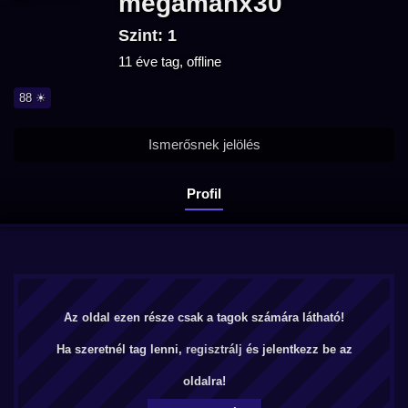
megamanx30
Szint: 1
11 éve tag, offline
88 ☀
Ismerősnek jelölés
Profil
Az oldal ezen része csak a tagok számára látható!
Ha szeretnél tag lenni,
regisztrálj
és jelentkezz be az
oldalra!