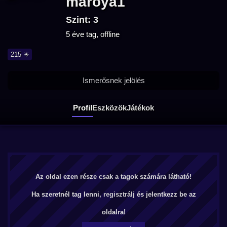
maroya1
Szint: 3
5 éve tag, offline
215 ☀
Ismerősnek jelölés
Profil
Eszközök
Játékok
Az oldal ezen része csak a tagok számára látható!
Ha szeretnél tag lenni,
regisztrálj
és jelentkezz be az
oldalra!