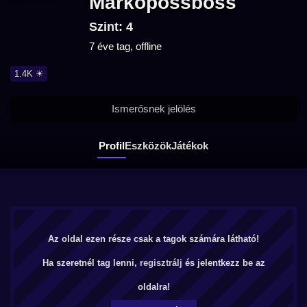
Markopossboss
Szint: 4
7 éve tag, offline
1.4K ☀
Ismerősnek jelölés
Profil
Eszközök
Játékok
Az oldal ezen része csak a tagok számára látható!
Ha szeretnél tag lenni,
regisztrálj
és jelentkezz be az
oldalra!