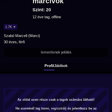
marcivok
Szint: 20
12 éve tag, offline
1.7K ☀
Szabó Marcell (Marci)
30 éves, férfi
Ismerősnek jelölés
Profil
Játékok
Az oldal ezen része csak a tagok számára látható!
Ha szeretnél tag lenni,
regisztrálj
és jelentkezz be az