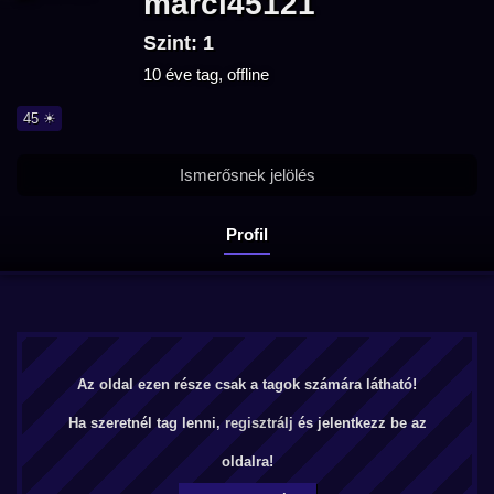
marci45121
Szint: 1
10 éve tag, offline
45 ☀
Ismerősnek jelölés
Profil
Az oldal ezen része csak a tagok számára látható!
Ha szeretnél tag lenni,
regisztrálj
és jelentkezz be az
oldalra!