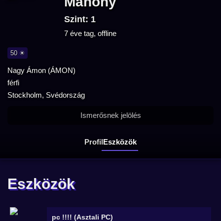
Mahony
Szint: 1
7 éve tag, offline
50 ☀
Nagy Ámon (ÁMON)
férfi
Stockholm, Svédország
Ismerősnek jelölés
Profil
Eszközök
Eszközök
pc !!!! (Asztali PC)