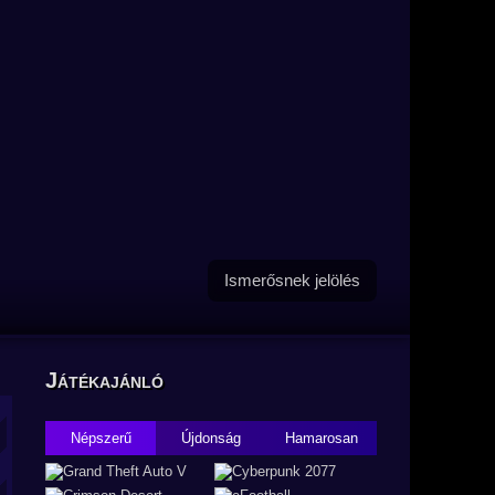
Ismerősnek jelölés
Játékajánló
Népszerű
Újdonság
Hamarosan