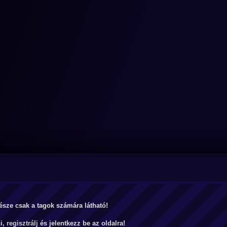
észe csak a tagok számára látható!
ni,
regisztrálj
és jelentkezz be az oldalra!