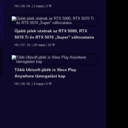
Hír | 08. 04. | 2 napja | 3 💬
Újabb jelek utalnak az RTX 5080, RTX
5070 Ti és RTX 5070 „Super” változataira
Hír | 07. 19. | 18 napja | 15 💬
Több Ubisoft-játék is Xbox Play
Anywhere támogatást kap
Hír | 08. 02. | 4 napja | 0 💬