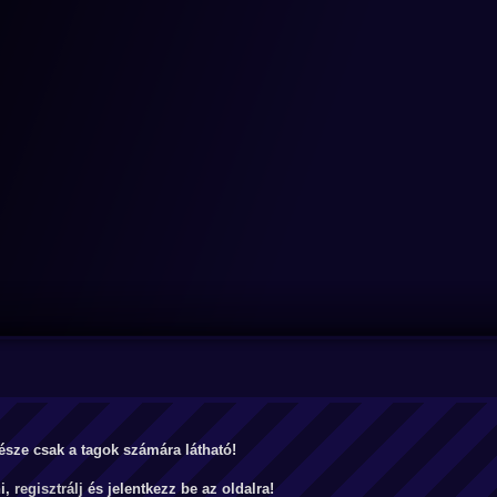
észe csak a tagok számára látható!
ni,
regisztrálj
és jelentkezz be az oldalra!