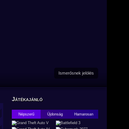
Ismerősnek jelölés
Játékajánló
Népszerű
Újdonság
Hamarosan