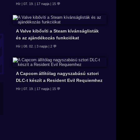
Hír | 07. 19. | 17 napja | 15 💬
A Valve kibővíti a Steam kívánságlisták
és az ajándékozás funkciókat
Hír | 08. 02. | 3 napja | 2 💬
A Capcom állítólag nagyszabású sztori
DLC-t készít a Resident Evil Requiemhez
Hír | 07. 19. | 17 napja | 15 💬