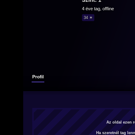
Szint: 1
4 éve tag, offline
34 ☀
Profil
Az oldal ezen r
Ha szeretnél tag len