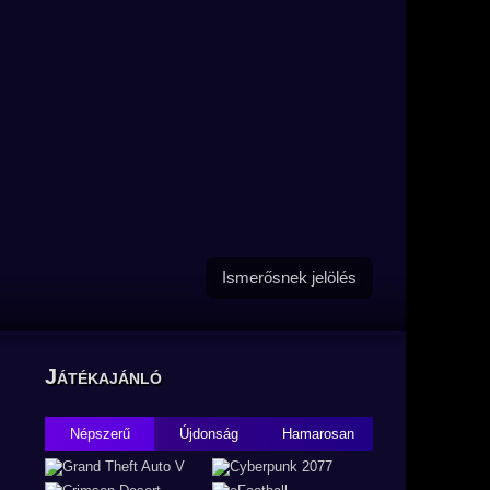
Ismerősnek jelölés
Játékajánló
Népszerű
Újdonság
Hamarosan