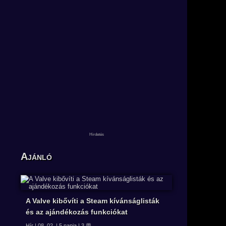
Ajánló
A Valve kibővíti a Steam kívánságlisták
és az ajándékozás funkciókat
Hír | 08. 02. | 5 napja | 3 💬