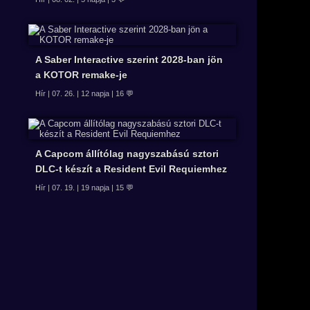
A Saber Interactive szerint 2028-ban jön
a KOTOR remake-je
Hír | 07. 26. | 12 napja | 16 💬
A Capcom állítólag nagyszabású sztori
DLC-t készít a Resident Evil Requiemhez
Hír | 07. 19. | 19 napja | 15 💬