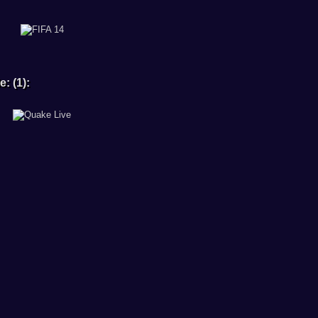
: (1):