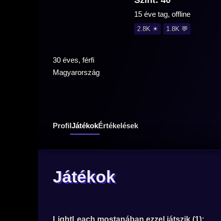
Szint: 40
15 éve tag, offline
2.8K ☀
1.8K 💬
30 éves, férfi
Magyarország
Profil
Játékok
Értékelések
Játékok
LightLeach mostanában ezzel játszik (1):