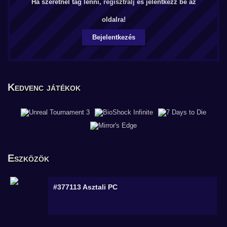
Ha szeretnél tag lenni,
regisztrálj
és jelentkezz be az
oldalra!
Bejelentkezés
Kedvenc játékok
Eszközök
#377113
Asztali PC