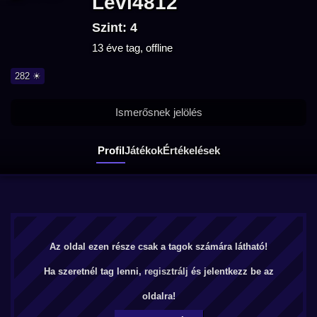
Levi4812
Szint: 4
13 éve tag, offline
282 ☀
Ismerősnek jelölés
Profil
Játékok
Értékelések
Az oldal ezen része csak a tagok számára látható!
Ha szeretnél tag lenni,
regisztrálj
és jelentkezz be az
oldalra!