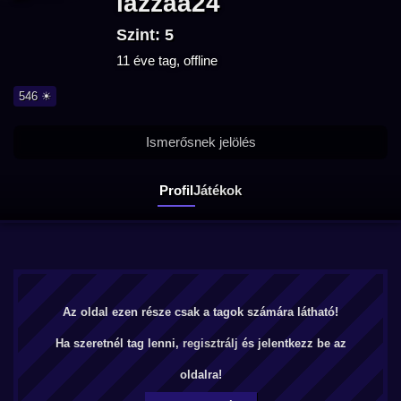
lazzaa24
Szint: 5
11 éve tag, offline
546 ☀
Ismerősnek jelölés
Profil
Játékok
Az oldal ezen része csak a tagok számára látható!
Ha szeretnél tag lenni,
regisztrálj
és jelentkezz be az
oldalra!