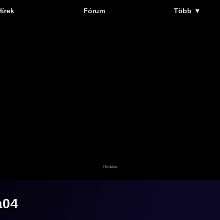
Hírek
Fórum
Több
▼
a04