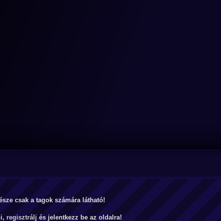
észe csak a tagok számára látható!
ni,
regisztrálj
és jelentkezz be az oldalra!