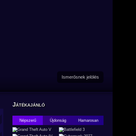
Ismerősnek jelölés
Játékajánló
Népszerű
Újdonság
Hamarosan