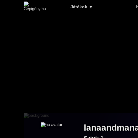
Játékok
▼
lanaandman