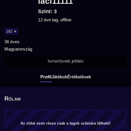
laci11111
Szint: 3
12 éve tag, offline
182 ☀
36 éves
Magyarország
Ismerősnek jelölés
Profil
Játékok
Értékelések
Rólam
Az oldal ezen része csak a tagok számára látható!