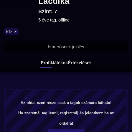
Lacdika
Szint: 7
5 éve tag, offline
518 ☀
Ismerősnek jelölés
Profil
Játékok
Értékelések
Az oldal ezen része csak a tagok számára látható!
Ha szeretnél tag lenni,
regisztrálj
és jelentkezz be az
oldalra!