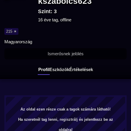
kszabolcs623
Szint: 3
16 éve tag, offline
215 ☀
Magyarország
Ismerősnek jelölés
Profil
Eszközök
Értékelések
Az oldal ezen része csak a tagok számára látható!
Ha szeretnél tag lenni,
regisztrálj
és jelentkezz be az
oldalra!