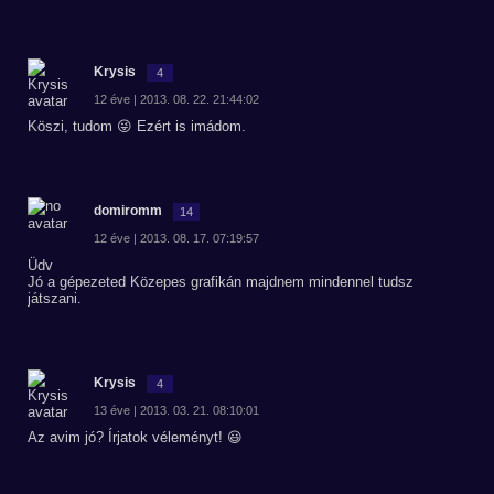
Krysis
4
12 éve | 2013. 08. 22. 21:44:02
Köszi, tudom 😜 Ezért is imádom.
domiromm
14
12 éve | 2013. 08. 17. 07:19:57
Üdv
Jó a gépezeted Közepes grafikán majdnem mindennel tudsz
játszani.
Krysis
4
13 éve | 2013. 03. 21. 08:10:01
Az avim jó? Írjatok véleményt! 😃