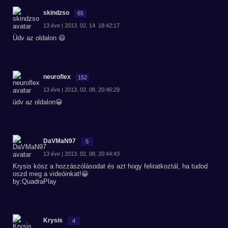
skindzso
65
13 éve | 2013. 02. 14. 18:42:17
Üdv az oldalon 😃
neuroflex
152
13 éve | 2013. 02. 08. 20:46:29
üdv az oldalon😀
DaVMaN97
5
13 éve | 2013. 02. 08. 20:44:43
Krysis kösz a hozzászólásodat és azt hogy feliratkoztál, ha tudod
oszd meg a videóinkat!😀
by:QuadraPlay
Krysis
4