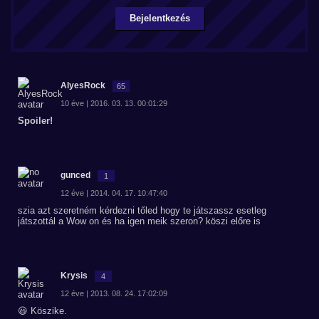
Bejelentkezés
AlyesRock
65
10 éve | 2016. 03. 13. 00:01:29
Spoiler!
gunced
1
12 éve | 2014. 04. 17. 10:47:40
szia azt szeretném kérdezni tőled hogy te játszassz esetleg
játszottál a Wow on és ha igen meik szeron? köszi előre is
Krysis
4
12 éve | 2013. 08. 24. 17:02:09
😃 Köszike.