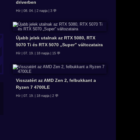
driverben
Hír | 08. 04. | 2 napja | 3 💬
Újabb jelek utalnak az RTX 5080, RTX
5070 Ti és RTX 5070 „Super” változataira
Hír | 07. 19. | 18 napja | 15 💬
Visszatért az AMD Zen 2, felbukkant a
Ryzen 7 4700LE
Hír | 07. 19. | 18 napja | 2 💬