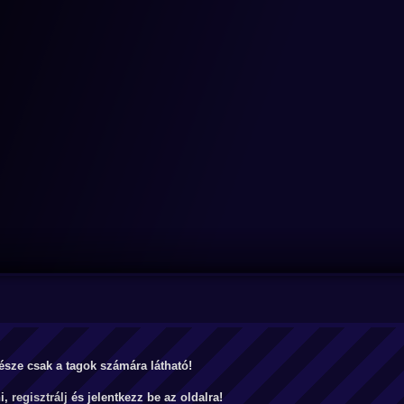
észe csak a tagok számára látható!
ni,
regisztrálj
és jelentkezz be az oldalra!