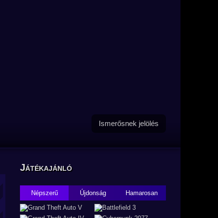
Ismerősnek jelölés
Játékajánló
Népszerű
Újdonság
Hamarosan