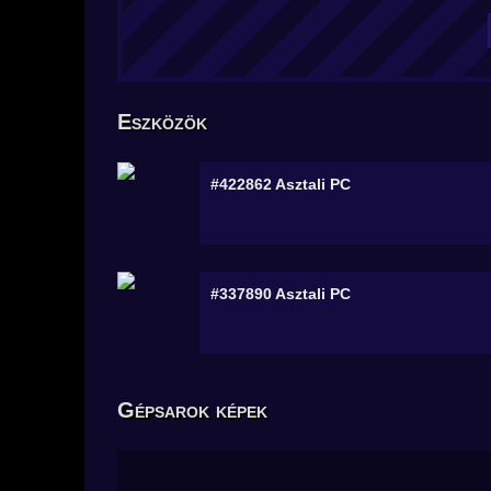
Eszközök
#422862
Asztali PC
#337890
Asztali PC
Gépsarok képek