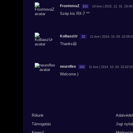
FrostnovaZ
101
10 éve | 2015. 12. 31. 19:46
Szép kis RX-7 ^^
KolbaszUr
32
11 éve | 2014. 10. 03. 22:09:0
Thanks😃
neuroflex
152
11 éve | 2014. 10. 03. 22:02:52
Welcome.)
Rólunk
Adatvéde
Támogatás
Jogi nyila
Kereső
Médiaaján