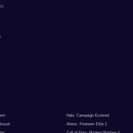
:26
1
lem
Halo: Campaign Evolved
tkozat
Aliens: Fireteam Elite 2
lat
Call of Duty: Modern Warfare 4