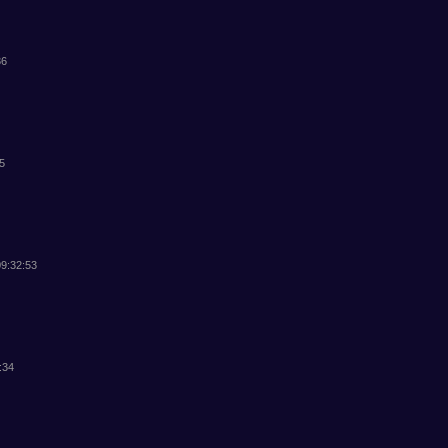
36
45
09:32:53
:34