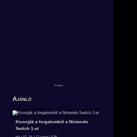
Ajánló
Kivonják a forgalomból a Nintendo
Switch 1-et
Hír | 07. 19. | 17 napja | 0 💬