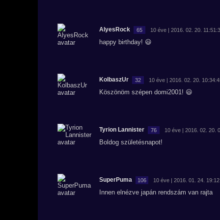
AlyesRock
65
10 éve | 2016. 02. 20. 11:51:
happy birthday! 😃
KolbaszUr
32
10 éve | 2016. 02. 20. 10:34:
Köszönöm szépen domi2001! 😃
Tyrion Lannister
76
10 éve | 2016. 02. 20. 
Boldog születésnapot!
SuperPuma
106
10 éve | 2016. 01. 24. 19:12
Innen elnézve japán rendszám van rajta