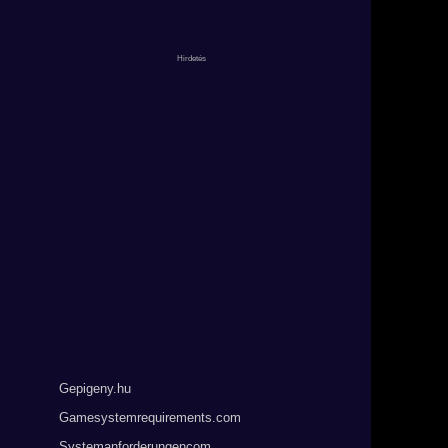
Gepigeny.hu
Gamesystemrequirements.com
Systemanforderungencom