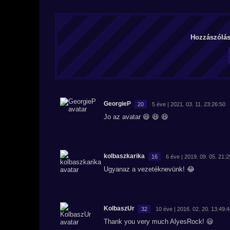
Hozzászólás 
GeorgieP
20
5 éve | 2021. 03. 11. 23:26:50
Jo az avatar 😆 😆 😆
kolbaszkarika
16
6 éve | 2019. 09. 05. 21:2
Ugyanaz a vezetéknevünk! 😂
KolbaszUr
32
10 éve | 2016. 02. 20. 13:49:
Thank you very much AlyesRock! 😃