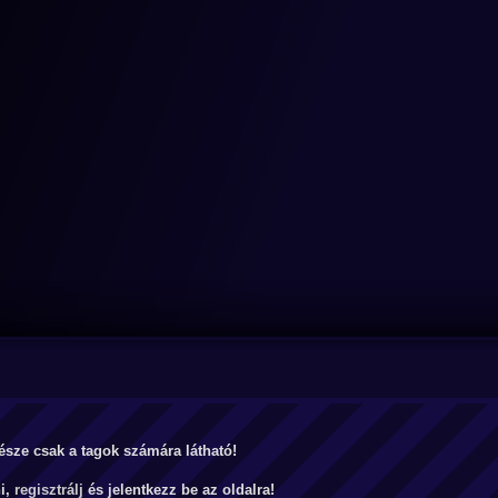
észe csak a tagok számára látható!
ni,
regisztrálj
és jelentkezz be az oldalra!