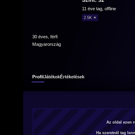
Szint: 32
11 éve tag, offline
2.5K ☀
30 éves, férfi
Magyarország
Profil
Játékok
Értékelések
Az oldal ezen r
Ha szeretnél tag len