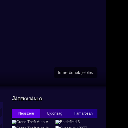
Ismerősnek jelölés
Játékajánló
Népszerű
Újdonság
Hamarosan