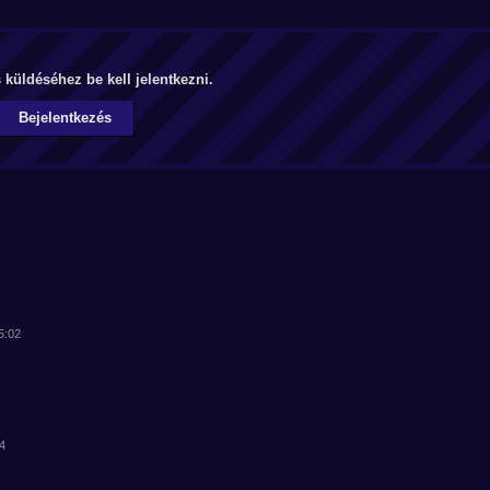
küldéséhez be kell jelentkezni.
Bejelentkezés
5:02
44