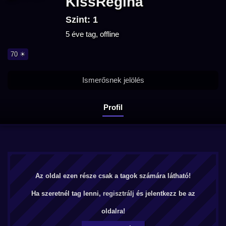
KissRegina
Szint: 1
5 éve tag, offline
70 ☀
Ismerősnek jelölés
Profil
Az oldal ezen része csak a tagok számára látható!
Ha szeretnél tag lenni,
regisztrálj
és jelentkezz be az
oldalra!