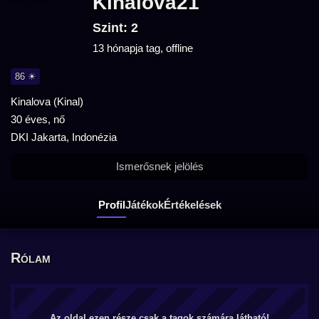
Kinalova21
Szint: 2
13 hónapja tag, offline
86 ☀
Kinalova (Kinal)
30 éves, nő
DKI Jakarta, Indonézia
Ismerősnek jelölés
Profil
Játékok
Értékelések
Rólam
Az oldal ezen része csak a tagok számára látható!