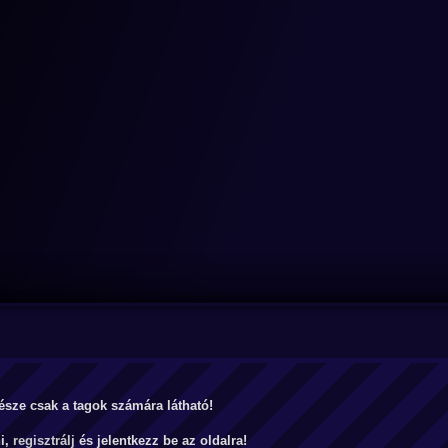
észe csak a tagok számára látható!
ni,
regisztrálj
és jelentkezz be az oldalra!