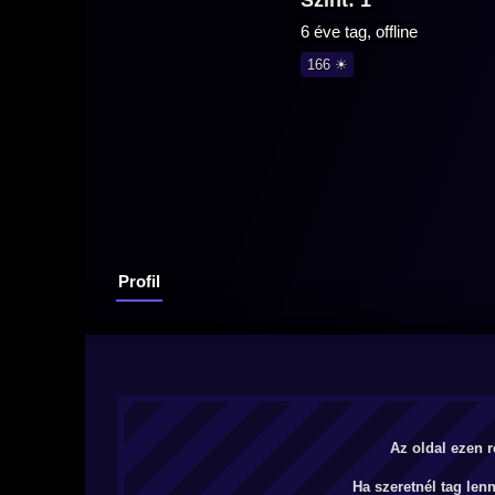
Szint: 1
6 éve tag, offline
166 ☀
Profil
Az oldal ezen r
Ha szeretnél tag len