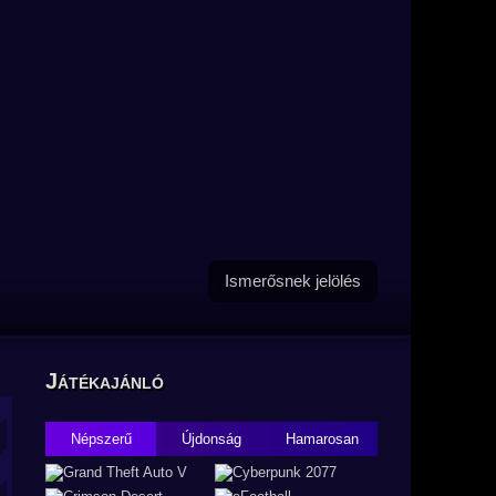
Ismerősnek jelölés
Játékajánló
Népszerű
Újdonság
Hamarosan