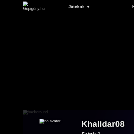
Játékok
▼
Khalidar08