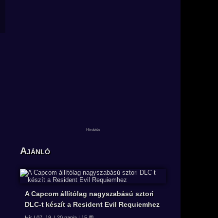
Ajánló
A Capcom állítólag nagyszabású sztori
DLC-t készít a Resident Evil Requiemhez
Hír | 07. 19. | 20 napja | 15 💬