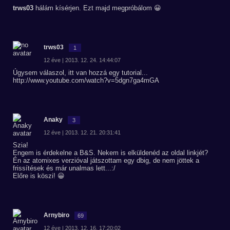
trws03
hálám kísérjen. Ezt majd megpróbálom 😀
trws03
1
12 éve | 2013. 12. 24. 14:44:07
Úgysem válaszol, itt van hozzá egy tutorial...
http://www.youtube.com/watch?v=5dgn7ga4mGA
Anaky
3
12 éve | 2013. 12. 21. 20:31:41
Szia!
Engem is érdekelne a B&S. Nekem is elküldenéd az oldal linkjét?
Én az atomixes verzióval játszottam egy dbig, de nem jöttek a
frissítések és már unalmas lett...:/
Előre is köszi! 😀
Arnybiro
69
12 éve | 2013. 12. 16. 17:20:02