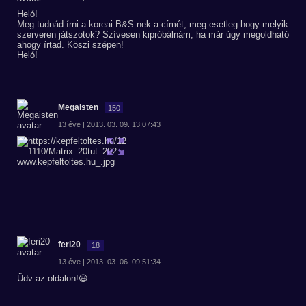
Heló!
Meg tudnád írni a koreai B&S-nek a címét, meg esetleg hogy melyik
szerveren játszotok? Szívesen kipróbálnám, ha már úgy megoldható
ahogy írtad. Köszi szépen!
Heló!
Megaisten
150
13 éve | 2013. 03. 09. 13:07:43
feri20
18
13 éve | 2013. 03. 06. 09:51:34
Üdv az oldalon!😃