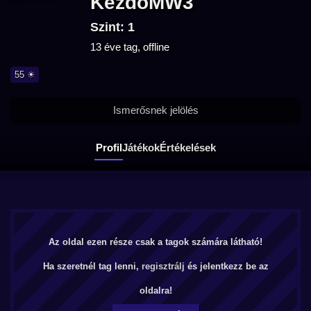
KezdoMW3
Szint: 1
13 éve tag, offline
55 ☀
Ismerősnek jelölés
Profil
Játékok
Értékelések
Az oldal ezen része csak a tagok számára látható!
Ha szeretnél tag lenni,
regisztrálj
és jelentkezz be az
oldalra!