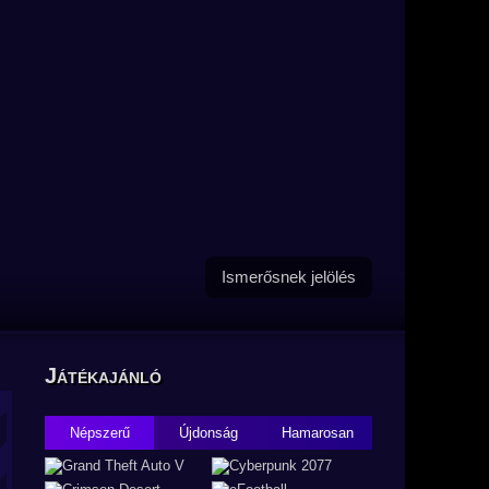
Ismerősnek jelölés
Játékajánló
Népszerű
Újdonság
Hamarosan