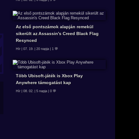
Az első pontszámok alapján remekül
sikerült az Assassin's Creed Black Flag
Resynced
Hír | 07. 19. | 20 napja | 1 💬
Több Ubisoft-játék is Xbox Play
Anywhere támogatást kap
Hír | 08. 02. | 5 napja | 0 💬