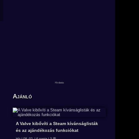
Ajánló
A Valve kibővíti a Steam kívánságlisták
és az ajándékozás funkciókat
Hír | 08. 02. | 6 napja | 3 💬