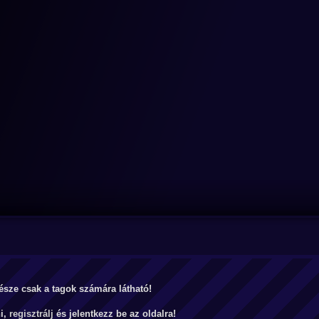
észe csak a tagok számára látható!
ni,
regisztrálj
és jelentkezz be az oldalra!