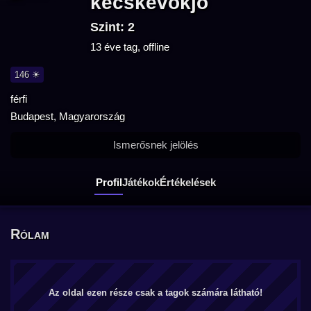
kecskevokjo
Szint: 2
13 éve tag, offline
146 ☀
férfi
Budapest, Magyarország
Ismerősnek jelölés
Profil
Játékok
Értékelések
Rólam
Az oldal ezen része csak a tagok számára látható!