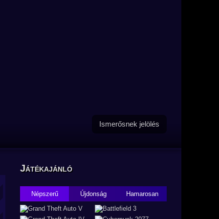
Ismerősnek jelölés
Játékajánló
Népszerű
Újdonság
Hamarosan