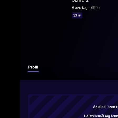
Szint: 1
9 éve tag, offline
33 ☀
Profil
Az oldal ezen r
Ha szeretnél tag len