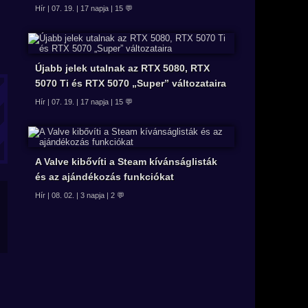
Hír | 07. 19. | 17 napja | 15 💬
Újabb jelek utalnak az RTX 5080, RTX
5070 Ti és RTX 5070 „Super” változataira
Hír | 07. 19. | 17 napja | 15 💬
A Valve kibővíti a Steam kívánságlisták
és az ajándékozás funkciókat
Hír | 08. 02. | 3 napja | 2 💬