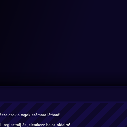
észe csak a tagok számára látható!
ni,
regisztrálj
és jelentkezz be az oldalra!