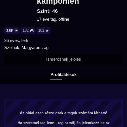
kampomen
Szint: 46
17 éve tag, offline
3.8K ☀
182 🎮
101 🔥
36 éves, férfi
Szolnok, Magyarország
Ismerősnek jelölés
Profil
Játékok
Az oldal ezen része csak a tagok számára látható!
Ha szeretnél tag lenni,
regisztrálj
és jelentkezz be az