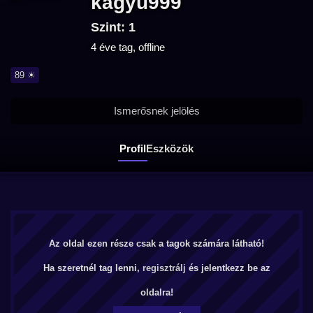
kagyu999
Szint: 1
4 éve tag, offline
89 ☀
Ismerősnek jelölés
Profil
Eszközök
Az oldal ezen része csak a tagok számára látható!
Ha szeretnél tag lenni,
regisztrálj
és jelentkezz be az
oldalra!