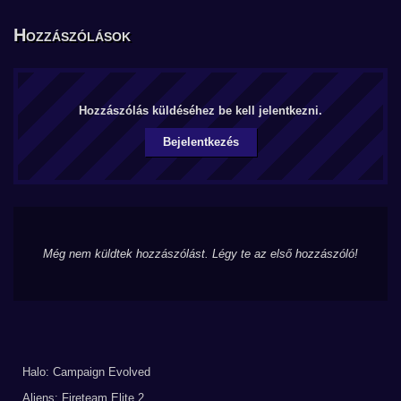
Hozzászólások
Hozzászólás küldéséhez be kell jelentkezni.
Bejelentkezés
Még nem küldtek hozzászólást. Légy te az első hozzászóló!
Halo: Campaign Evolved
Aliens: Fireteam Elite 2