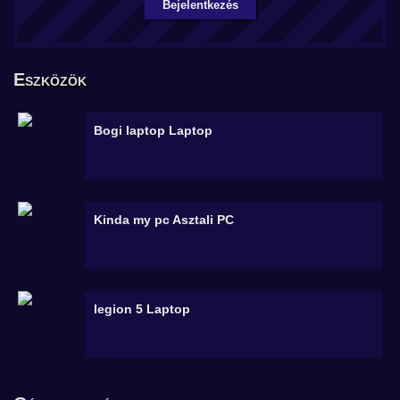
Bejelentkezés
Eszközök
Bogi laptop
Laptop
Kinda my pc
Asztali PC
legion 5
Laptop