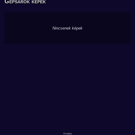
Gépsarok képek
Nincsenek képek