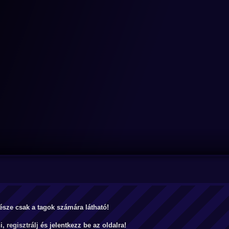
észe csak a tagok számára látható!
ni,
regisztrálj
és jelentkezz be az oldalra!