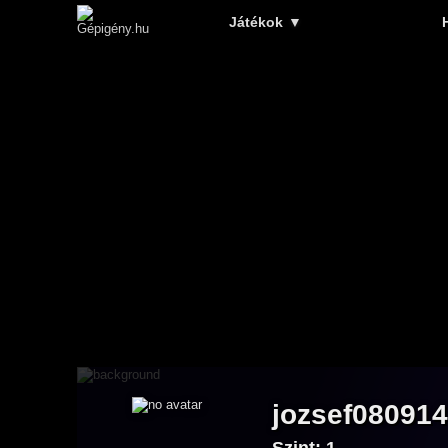
Játékok
▼
jozsef080914