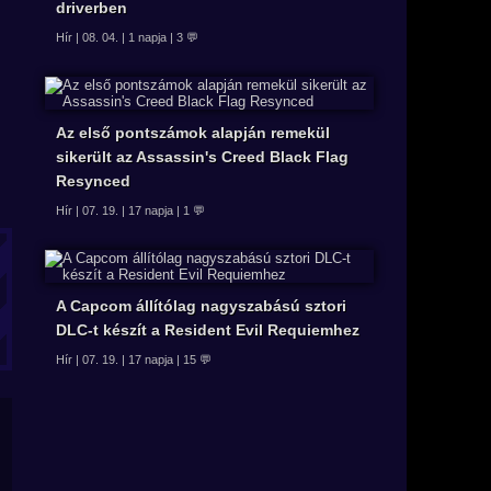
driverben
Hír | 08. 04. | 1 napja | 3 💬
Az első pontszámok alapján remekül
sikerült az Assassin's Creed Black Flag
Resynced
Hír | 07. 19. | 17 napja | 1 💬
A Capcom állítólag nagyszabású sztori
DLC-t készít a Resident Evil Requiemhez
Hír | 07. 19. | 17 napja | 15 💬