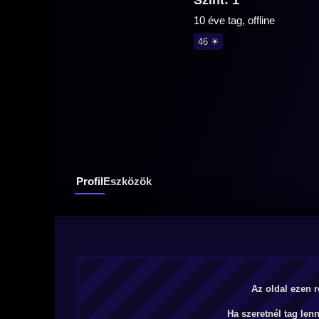
Szint: 1
10 éve tag, offline
46 ☀
Profil
Eszközök
Az oldal ezen r
Ha szeretnél tag len