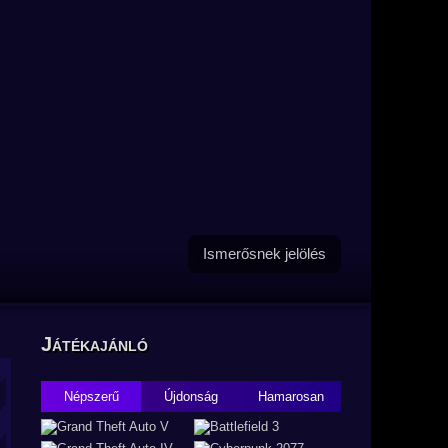
Ismerősnek jelölés
Játékajánló
Népszerű
Újdonság
Hamarosan