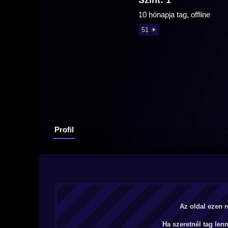
Szint: 1
10 hónapja tag, offline
51 ☀
Profil
Az oldal ezen r
Ha szeretnél tag len