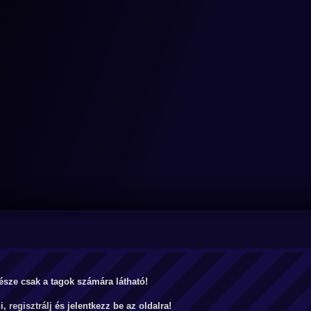
észe csak a tagok számára látható!
ni,
regisztrálj
és jelentkezz be az oldalra!