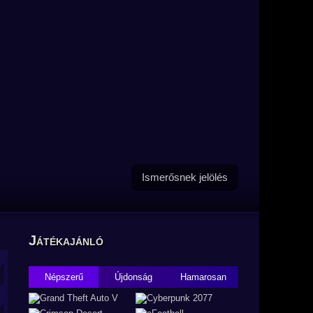
Ismerősnek jelölés
Játékajánló
Népszerű
Újdonság
Hamarosan