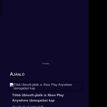
Ajánló
Több Ubisoft-játék is Xbox Play
Anywhere támogatást kap
Hír | 08. 02. | 5 napja | 0 💬