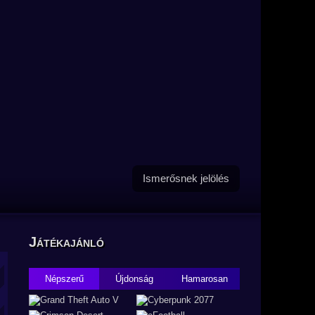
Ismerősnek jelölés
Játékajánló
Népszerű
Újdonság
Hamarosan