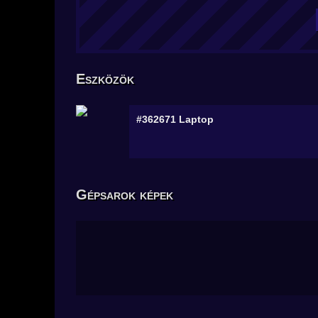
Eszközök
#362671
Laptop
Gépsarok képek