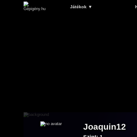
Játékok
▼
Joaquin12