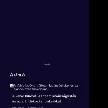
Ajánló
A Valve kibővíti a Steam kívánságlisták
és az ajándékozás funkciókat
Hír | 08. 02. | 6 napja | 3 💬