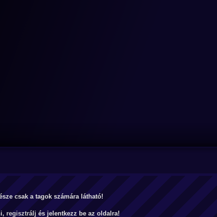
észe csak a tagok számára látható!
ni,
regisztrálj
és jelentkezz be az oldalra!