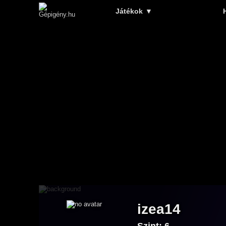
Játékok
▼
izea14