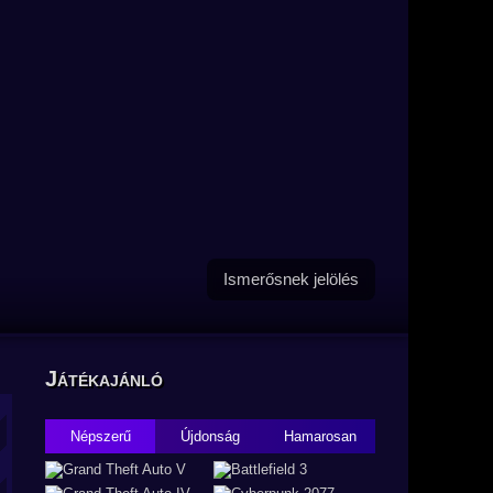
Ismerősnek jelölés
Játékajánló
Népszerű
Újdonság
Hamarosan