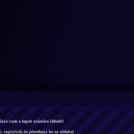
észe csak a tagok számára látható!
ni,
regisztrálj
és jelentkezz be az oldalra!