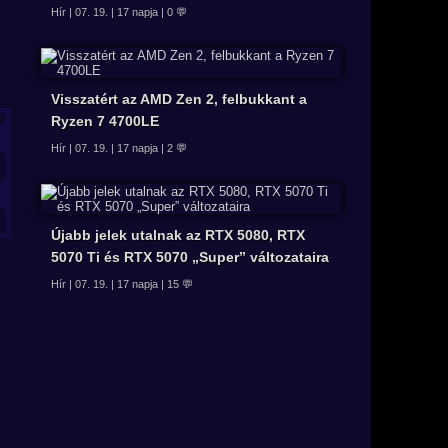
Hír | 07. 19. | 17 napja | 0 💬
Visszatért az AMD Zen 2, felbukkant a
Ryzen 7 4700LE
Hír | 07. 19. | 17 napja | 2 💬
Újabb jelek utalnak az RTX 5080, RTX
5070 Ti és RTX 5070 „Super” változataira
Hír | 07. 19. | 17 napja | 15 💬