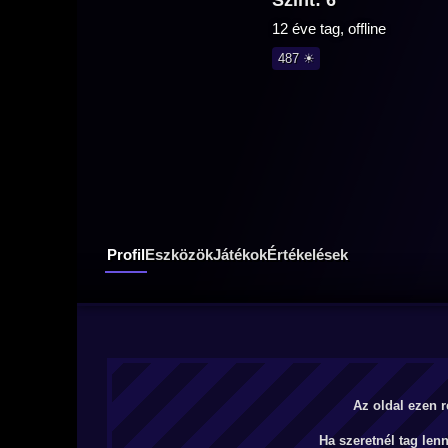
Szint: 6
12 éve tag, offline
487 ☀
Profil
Eszközök
Játékok
Értékelések
Az oldal ezen r
Ha szeretnél tag len